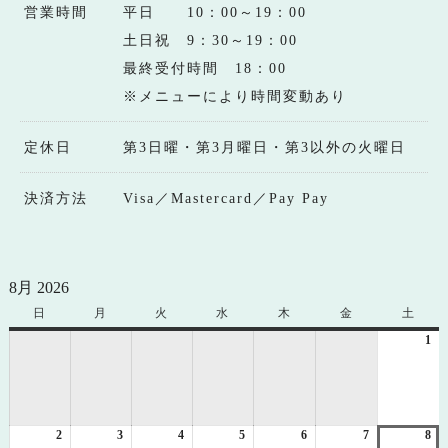
営業時間
平日 10：00～19：00
土日祝 9：30～19：00
最終受付時間 18：00
※メニューにより時間変動あり
定休日
第3日曜・第3月曜日・第3以外の火曜日
決済方法
Visa／Mastercard／Pay Pay
8月 2026
日
日
月
月
火
火
水
水
木
木
金
金
土
土
曜
曜
曜
曜
曜
曜
曜
1
20
日
日
日
日
日
日
日
年
8
月
1
2
2026
3
2026
4
2026
5
2026
6
2026
7
2026
8
日
20