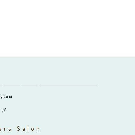
agram
ログ
ers Salon