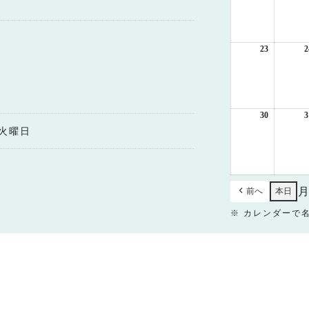
8
月
16
日
23
2026
2
年
8
月
23
日
30
2026
3
年
火曜日
8
月
30
日
前へ
本日
※ カレンダーで