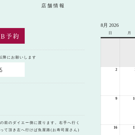
店舗情報
8月 2026
日
日
月
月
曜
曜
日
日
0以降にお願いします
5
2
2026
年
8
月
2
日
9
2026
1
年
8
月
9
の前のダイエー側に渡ります。右手へ行く
日
16
2026
1
って頂き左へ行けば魚屋路(お寿司屋さん)
年