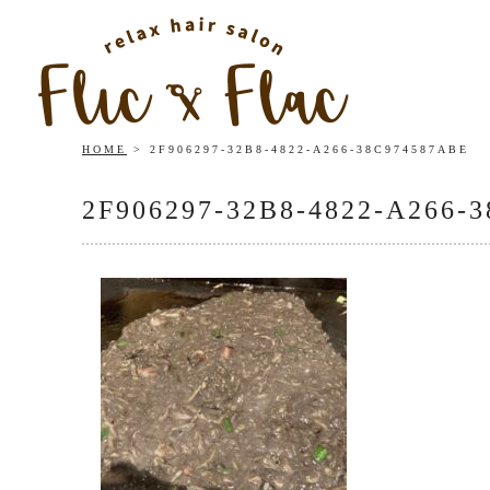
HOME
2F906297-32B8-4822-A266-38C974587ABE
2F906297-32B8-4822-A266-