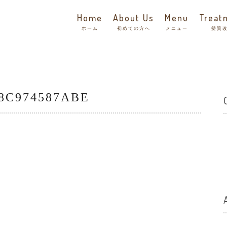
Home
About Us
Menu
Treat
ホーム
初めての方へ
メニュー
髪質
38C974587ABE