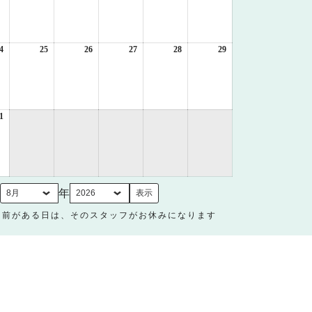
8
8
8
8
8
8
月
月
月
月
月
月
17
18
19
20
21
22
日
日
日
日
日
日
4
2026
25
2026
26
2026
27
2026
28
2026
29
2026
年
年
年
年
年
年
8
8
8
8
8
8
月
月
月
月
月
月
24
25
26
27
28
29
日
日
日
日
日
日
1
2026
年
8
月
31
日
月
年
名前がある日は、そのスタッフがお休みになります