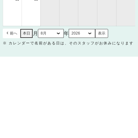
年
年
8
8
月
月
30
31
日
日
月
年
前へ
本日
※ カレンダーで名前がある日は、そのスタッフがお休みになります