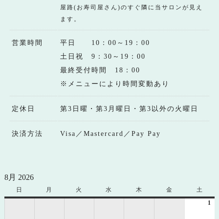
屋路(お寿司屋さん)のすぐ隣に当サロンが見え
ます。
営業時間
平日 10：00～19：00
土日祝 9：30～19：00
最終受付時間 18：00
※メニューにより時間変動あり
定休日
第3日曜・第3月曜日・第3以外の火曜日
決済方法
Visa／Mastercard／Pay Pay
8月 2026
日
日
月
月
火
火
水
水
木
木
金
金
土
土
曜
曜
曜
曜
曜
曜
曜
1
20
日
日
日
日
日
日
日
年