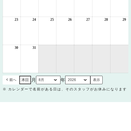
8
8
8
8
8
8
8
月
月
月
月
月
月
月
16
17
18
19
20
21
22
日
日
日
日
日
日
日
23
2026
24
2026
25
2026
26
2026
27
2026
28
2026
29
20
年
年
年
年
年
年
年
8
8
8
8
8
8
8
月
月
月
月
月
月
月
23
24
25
26
27
28
29
日
日
日
日
日
日
日
30
2026
31
2026
年
年
8
8
月
月
30
31
日
日
月
年
前へ
本日
※ カレンダーで名前がある日は、そのスタッフがお休みになります