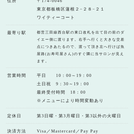
住所
〒174-0046
東京都板橋区蓮根２−２８−２１
ワイティーコート
都営三田線西台駅の東口改札を出て目の前のダ
最寄り駅
イエー側に渡ります。右手へ行くと大きな交差
点につきあたるので、渡って頂き左へ行けば魚
屋路(お寿司屋さん)のすぐ隣に当サロンが見え
ます。
営業時間
平日 10：00～19：00
土日祝 9：30～19：00
最終受付時間 18：00
※メニューにより時間変動あり
定休日
第3日曜・第3月曜日・第3以外の火曜日
決済方法
Visa／Mastercard／Pay Pay