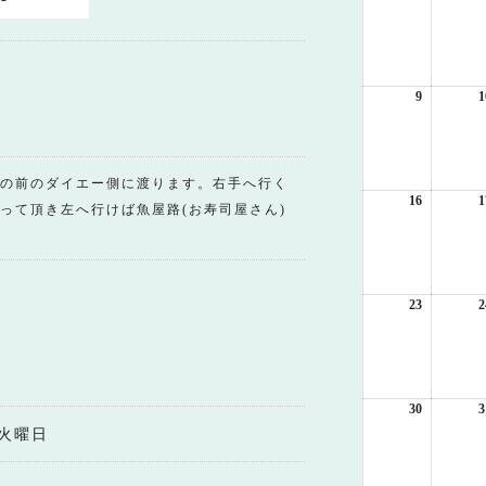
年
8
月
2
日
9
2026
1
年
8
月
9
の前のダイエー側に渡ります。右手へ行く
日
16
2026
1
って頂き左へ行けば魚屋路(お寿司屋さん)
年
8
月
16
日
23
2026
2
年
8
月
23
日
30
2026
3
年
火曜日
8
月