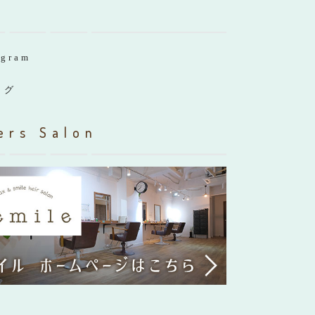
agram
ログ
ers Salon