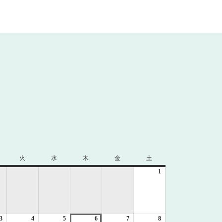
火
火
水
水
木
木
金
金
土
土
曜
曜
曜
曜
曜
1
2026
日
日
日
日
日
年
8
月
1
3
2026
4
2026
5
2026
6
2026
7
2026
8
日
2026