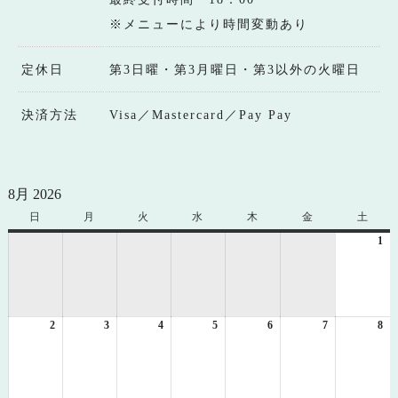
※メニューにより時間変動あり
定休日
第3日曜・第3月曜日・第3以外の火曜日
決済方法
Visa／Mastercard／Pay Pay
8月 2026
日
日
月
月
火
火
水
水
木
木
金
金
土
土
曜
曜
曜
曜
曜
曜
曜
1
20
日
日
日
日
日
日
日
年
8
月
1
2
2026
3
2026
4
2026
5
2026
6
2026
7
2026
8
日
20
年
年
年
年
年
年
年
8
8
8
8
8
8
8
月
月
月
月
月
月
月
2
3
4
5
6
7
8