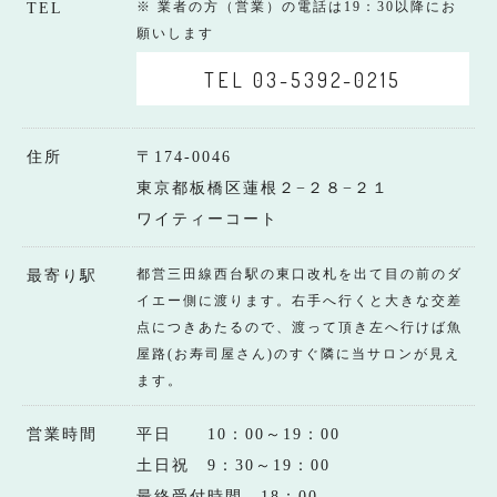
※ 業者の方（営業）の電話は19：30以降にお
TEL
願いします
TEL 03-5392-0215
住所
〒174-0046
東京都板橋区蓮根２−２８−２１
ワイティーコート
都営三田線西台駅の東口改札を出て目の前のダ
最寄り駅
イエー側に渡ります。右手へ行くと大きな交差
点につきあたるので、渡って頂き左へ行けば魚
屋路(お寿司屋さん)のすぐ隣に当サロンが見え
ます。
営業時間
平日 10：00～19：00
土日祝 9：30～19：00
最終受付時間 18：00