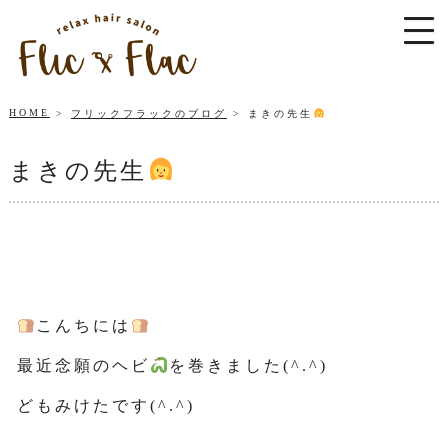
HOME
フリックフラックのブログ
まきの先生
まきの先生
こんちには
最近念願のヘビ
を巻きました(^.^)
どもみけたです(^.^)