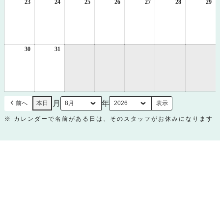
日
日
日
日
日
日
日
23
2026
24
2026
25
2026
26
2026
27
2026
28
2026
29
20
年
年
年
年
年
年
年
8
8
8
8
8
8
8
月
月
月
月
月
月
月
23
24
25
26
27
28
29
日
日
日
日
日
日
日
30
2026
31
2026
年
年
8
8
月
月
30
31
日
日
月
年
前へ
本日
※ カレンダーで名前がある日は、そのスタッフがお休みになります