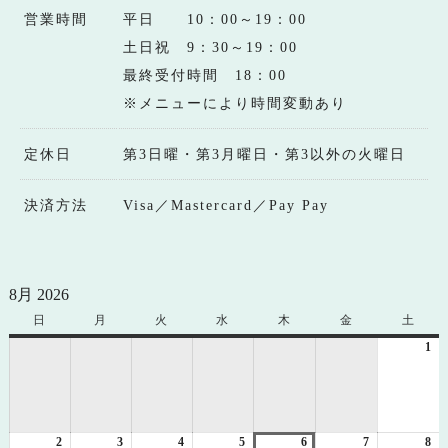
営業時間
平日 10：00～19：00
土日祝 9：30～19：00
最終受付時間 18：00
※メニューにより時間変動あり
定休日
第3日曜・第3月曜日・第3以外の火曜日
決済方法
Visa／Mastercard／Pay Pay
8月 2026
日
日
月
月
火
火
水
水
木
木
金
金
土
土
曜
曜
曜
曜
曜
曜
曜
1
20
日
日
日
日
日
日
日
年
8
月
1
2
2026
3
2026
4
2026
5
2026
6
2026
7
2026
8
日
20