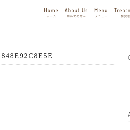
Home
About Us
Menu
Treat
ホーム
初めての方へ
メニュー
髪質
8848E92C8E5E