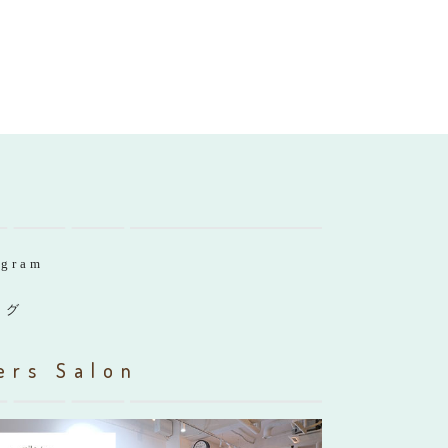
agram
ログ
ers Salon