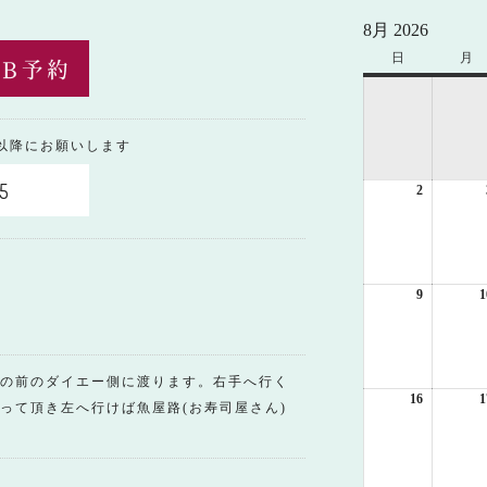
8月 2026
日
日
月
月
曜
曜
日
日
0以降にお願いします
5
2
2026
年
8
月
2
日
9
2026
1
年
8
月
9
の前のダイエー側に渡ります。右手へ行く
日
16
2026
1
って頂き左へ行けば魚屋路(お寿司屋さん)
年
8
月
16