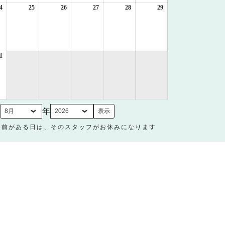
日
日
日
日
日
日
4
2026
25
2026
26
2026
27
2026
28
2026
29
2026
年
年
年
年
年
年
8
8
8
8
8
8
月
月
月
月
月
月
24
25
26
27
28
29
日
日
日
日
日
日
1
2026
年
8
月
31
日
月
年
名前がある日は、そのスタッフがお休みになります