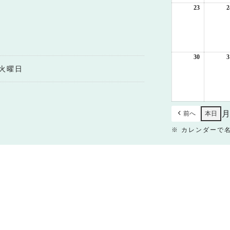
日
23
2026
2
年
8
月
23
日
30
2026
3
年
火曜日
8
月
30
日
前へ
本日
※ カレンダーで