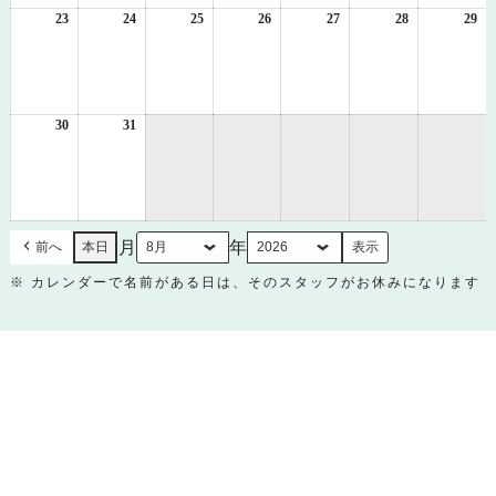
日
日
日
日
日
日
日
23
2026
24
2026
25
2026
26
2026
27
2026
28
2026
29
20
年
年
年
年
年
年
年
8
8
8
8
8
8
8
月
月
月
月
月
月
月
23
24
25
26
27
28
29
日
日
日
日
日
日
日
30
2026
31
2026
年
年
8
8
月
月
30
31
日
日
月
年
前へ
本日
※ カレンダーで名前がある日は、そのスタッフがお休みになります