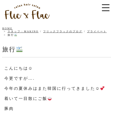
HOME
スタッフ：MAKINO
/
フリックフラックのブログ
/
プライベート
旅行
旅行
こんにちは☺
今更ですが….
今年の夏休みはまた韓国に行ってきました☺
着いて一目散にご飯
豚肉