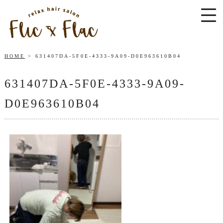
HOME
631407DA-5F0E-4333-9A09-D0E963610B04
631407DA-5F0E-4333-9A09-
D0E963610B04