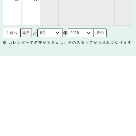
年
年
8
8
月
月
30
31
日
日
月
年
前へ
本日
※ カレンダーで名前がある日は、そのスタッフがお休みになります