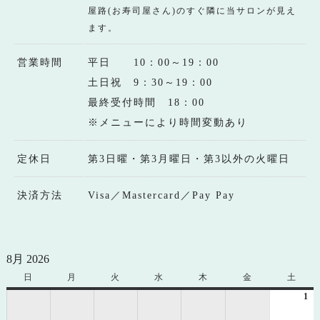
屋路(お寿司屋さん)のすぐ隣に当サロンが見え
ます。
営業時間
平日 10：00～19：00
土日祝 9：30～19：00
最終受付時間 18：00
※メニューにより時間変動あり
定休日
第3日曜・第3月曜日・第3以外の火曜日
決済方法
Visa／Mastercard／Pay Pay
8月 2026
日
日
月
月
火
火
水
水
木
木
金
金
土
土
曜
曜
曜
曜
曜
曜
曜
1
20
日
日
日
日
日
日
日
年