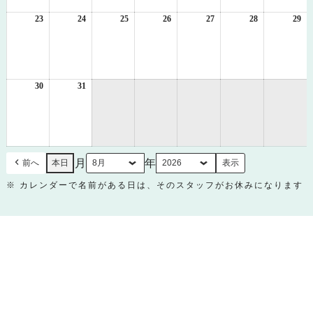
16
17
18
19
20
21
22
日
日
日
日
日
日
日
23
2026
24
2026
25
2026
26
2026
27
2026
28
2026
29
20
年
年
年
年
年
年
年
8
8
8
8
8
8
8
月
月
月
月
月
月
月
23
24
25
26
27
28
29
日
日
日
日
日
日
日
30
2026
31
2026
年
年
8
8
月
月
30
31
日
日
月
年
前へ
本日
※ カレンダーで名前がある日は、そのスタッフがお休みになります