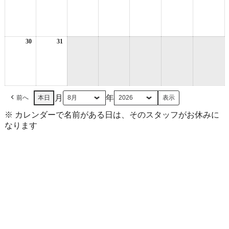
年
年
年
年
年
年
年
8
8
8
8
8
8
8
月
月
月
月
月
月
月
23
24
25
26
27
28
29
日
日
日
日
日
日
日
30
2026
31
2026
年
年
8
8
月
月
30
31
日
日
月
年
前へ
本日
※ カレンダーで名前がある日は、そのスタッフがお休みに
なります