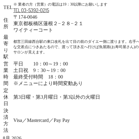
※ 業者の方（営業）の電話は19：30以降にお願いします
TEL
TEL 03-5392-0215
〒174-0046
住
東京都板橋区蓮根２−２８−２１
所
ワイティーコート
最
都営三田線西台駅の東口改札を出て目の前のダイエー側に渡ります。右手
寄
な交差点につきあたるので、渡って頂き左へ行けば魚屋路(お寿司屋さん)
り
サロンが見えます。
駅
営
平日 10：00～19：00
業
土日祝 9：30～19：00
時
最終受付時間 18：00
間
※メニューにより時間変動あり
定
休
第3日曜・第3月曜日・第3以外の火曜日
日
決
済
Visa／Mastercard／Pay Pay
方
法
8月 2026