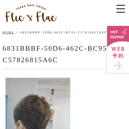
HOME
6831BBBF-50D6-462C-BC95-C57826815A6C
6831BBBF-50D6-462C-BC95-
C57826815A6C