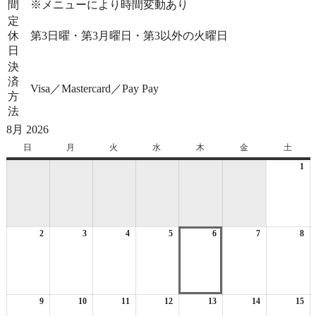
間
※メニューにより時間変動あり
定
休
第3日曜・第3月曜日・第3以外の火曜日
日
決
済
Visa／Mastercard／Pay Pay
方
法
8月 2026
日
日
月
月
火
火
水
水
木
木
金
金
土
土
曜
曜
曜
曜
曜
曜
曜
1
20
日
日
日
日
日
日
日
年
8
月
1
2
2026
3
2026
4
2026
5
2026
6
2026
7
2026
8
日
20
年
年
年
年
年
年
年
8
8
8
8
8
8
8
月
月
月
月
月
月
月
2
3
4
5
6
7
8
日
日
日
日
日
日
日
9
2026
10
2026
11
2026
12
2026
13
2026
14
2026
15
20
年
年
年
年
年
年
年