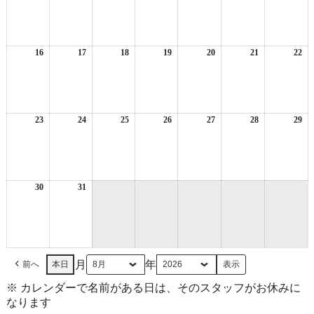
8
8
8
8
8
8
8
月
月
月
月
月
月
月
9
10
11
12
13
14
15
日
日
日
日
日
日
日
16
2026
17
2026
18
2026
19
2026
20
2026
21
2026
22
20
年
年
年
年
年
年
年
8
8
8
8
8
8
8
月
月
月
月
月
月
月
16
17
18
19
20
21
22
日
日
日
日
日
日
日
23
2026
24
2026
25
2026
26
2026
27
2026
28
2026
29
20
年
年
年
年
年
年
年
8
8
8
8
8
8
8
月
月
月
月
月
月
月
23
24
25
26
27
28
29
日
日
日
日
日
日
日
30
2026
31
2026
年
年
8
8
月
月
30
31
日
日
月
年
前へ
本日
※ カレンダーで名前がある日は、そのスタッフがお休みに
なります