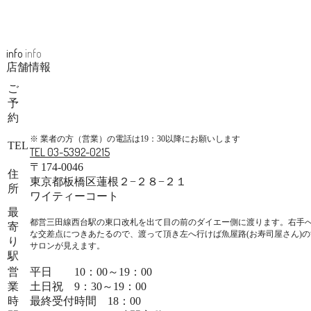
info
info
店舗情報
ご
予
約
※ 業者の方（営業）の電話は19：30以降にお願いします
TEL
TEL 03-5392-0215
〒174-0046
住
東京都板橋区蓮根２−２８−２１
所
ワイティーコート
最
都営三田線西台駅の東口改札を出て目の前のダイエー側に渡ります。右手
寄
な交差点につきあたるので、渡って頂き左へ行けば魚屋路(お寿司屋さん)
り
サロンが見えます。
駅
営
平日 10：00～19：00
業
土日祝 9：30～19：00
時
最終受付時間 18：00