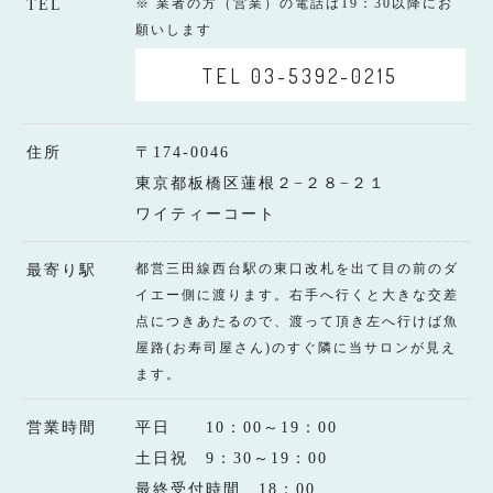
※ 業者の方（営業）の電話は19：30以降にお
TEL
願いします
TEL 03-5392-0215
住所
〒174-0046
東京都板橋区蓮根２−２８−２１
ワイティーコート
都営三田線西台駅の東口改札を出て目の前のダ
最寄り駅
イエー側に渡ります。右手へ行くと大きな交差
点につきあたるので、渡って頂き左へ行けば魚
屋路(お寿司屋さん)のすぐ隣に当サロンが見え
ます。
営業時間
平日 10：00～19：00
土日祝 9：30～19：00
最終受付時間 18：00