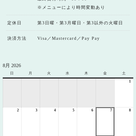
※メニューにより時間変動あり
定休日
第3日曜・第3月曜日・第3以外の火曜日
決済方法
Visa／Mastercard／Pay Pay
8月 2026
日
日
月
月
火
火
水
水
木
木
金
金
土
土
曜
曜
曜
曜
曜
曜
曜
1
20
日
日
日
日
日
日
日
年
8
月
1
2
2026
3
2026
4
2026
5
2026
6
2026
7
2026
8
日
20
年
年
年
年
年
年
年
8
8
8
8
8
8
8
月
月
月
月
月
月
月
2
3
4
5
6
7
8