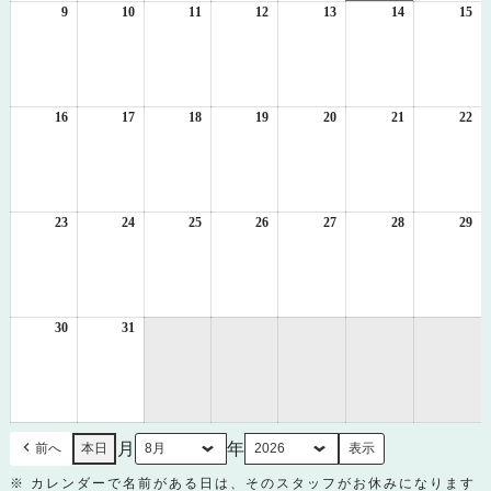
日
日
日
日
日
日
日
9
2026
10
2026
11
2026
12
2026
13
2026
14
2026
15
20
年
年
年
年
年
年
年
8
8
8
8
8
8
8
月
月
月
月
月
月
月
9
10
11
12
13
14
15
日
日
日
日
日
日
日
16
2026
17
2026
18
2026
19
2026
20
2026
21
2026
22
20
年
年
年
年
年
年
年
8
8
8
8
8
8
8
月
月
月
月
月
月
月
16
17
18
19
20
21
22
日
日
日
日
日
日
日
23
2026
24
2026
25
2026
26
2026
27
2026
28
2026
29
20
年
年
年
年
年
年
年
8
8
8
8
8
8
8
月
月
月
月
月
月
月
23
24
25
26
27
28
29
日
日
日
日
日
日
日
30
2026
31
2026
年
年
8
8
月
月
30
31
日
日
月
年
前へ
本日
※ カレンダーで名前がある日は、そのスタッフがお休みになります