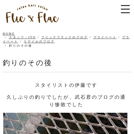
HOME
スタッフ：ITO
/
フリックフラックのブログ
/
プライベート
/
プラ
イベート
/
リマイルのブログ
釣りのその後
釣りのその後
スタイリストの伊藤です
久しぶりの釣りでしたが、武石君のブログの通
り惨敗でした