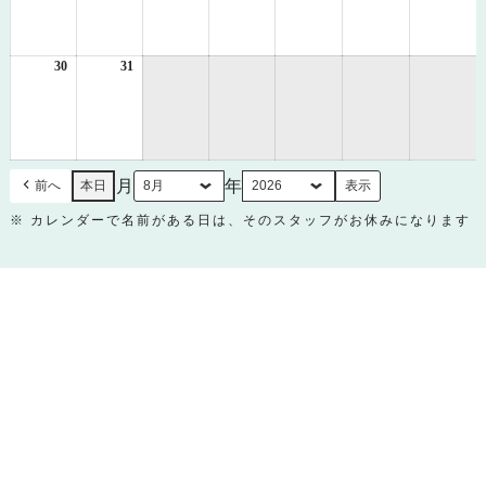
8
8
8
8
8
8
8
月
月
月
月
月
月
月
23
24
25
26
27
28
29
日
日
日
日
日
日
日
30
2026
31
2026
年
年
8
8
月
月
30
31
日
日
月
年
前へ
本日
※ カレンダーで名前がある日は、そのスタッフがお休みになります