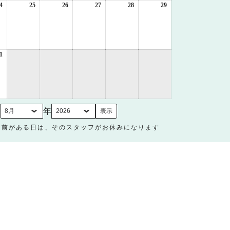
日
日
日
日
日
日
4
2026
25
2026
26
2026
27
2026
28
2026
29
2026
年
年
年
年
年
年
8
8
8
8
8
8
月
月
月
月
月
月
24
25
26
27
28
29
日
日
日
日
日
日
1
2026
年
8
月
31
日
月
年
名前がある日は、そのスタッフがお休みになります