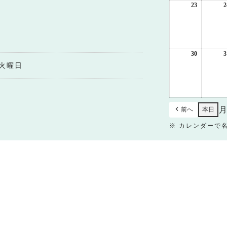
日
23
2026
2
年
8
月
23
日
30
2026
3
年
火曜日
8
月
30
日
前へ
本日
※ カレンダーで