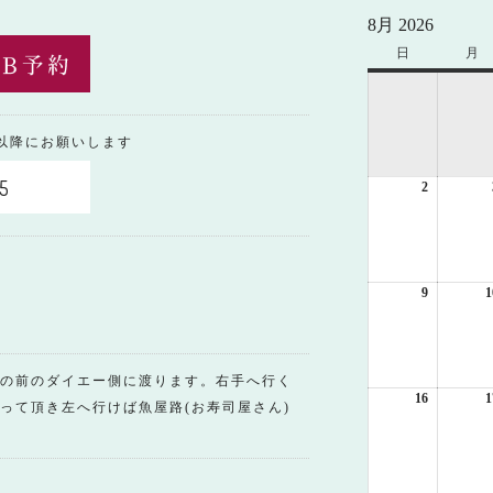
8月 2026
日
日
月
月
曜
曜
日
日
0以降にお願いします
5
2
2026
年
8
月
2
日
9
2026
1
年
8
月
9
の前のダイエー側に渡ります。右手へ行く
日
16
2026
1
って頂き左へ行けば魚屋路(お寿司屋さん)
年
8
月
16