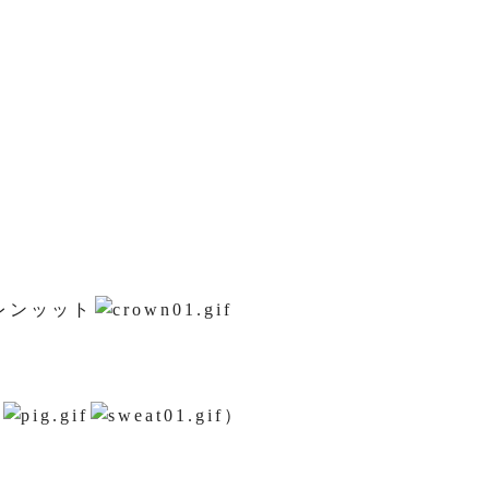
レンッット
す
）