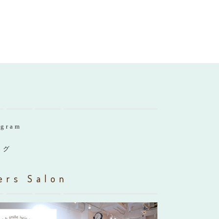
agram
ログ
ers Salon