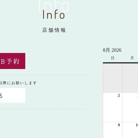
Info
Info
店舗情報
8月 2026
日
日
月
月
曜
曜
日
日
0以降にお願いします
5
2
2026
年
8
月
2
日
9
2026
1
年
8