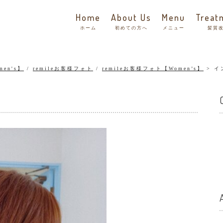
Home
About Us
Menu
Treat
ホーム
初めての方へ
メニュー
髪質
men's】
/
remileお客様フォト
/
remileお客様フォト【Women’s】
イ