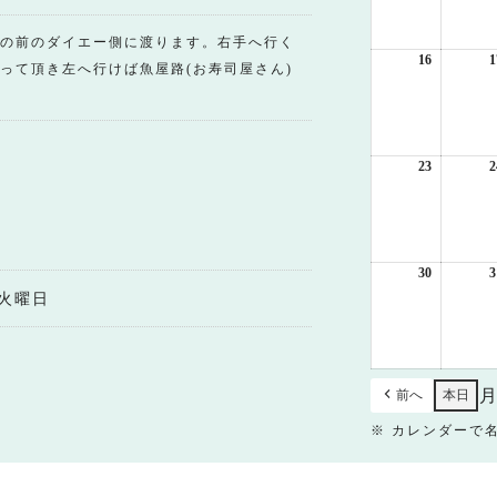
月
9
の前のダイエー側に渡ります。右手へ行く
日
16
2026
1
って頂き左へ行けば魚屋路(お寿司屋さん)
年
8
月
16
日
23
2026
2
年
8
月
23
日
30
2026
3
年
火曜日
8
月
30
日
前へ
本日
※ カレンダーで