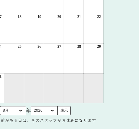
月
月
月
月
月
月
10
11
12
13
14
15
日
日
日
日
日
日
7
2026
18
2026
19
2026
20
2026
21
2026
22
2026
年
年
年
年
年
年
8
8
8
8
8
8
月
月
月
月
月
月
17
18
19
20
21
22
日
日
日
日
日
日
4
2026
25
2026
26
2026
27
2026
28
2026
29
2026
年
年
年
年
年
年
8
8
8
8
8
8
月
月
月
月
月
月
24
25
26
27
28
29
日
日
日
日
日
日
1
2026
年
8
月
31
日
月
年
名前がある日は、そのスタッフがお休みになります