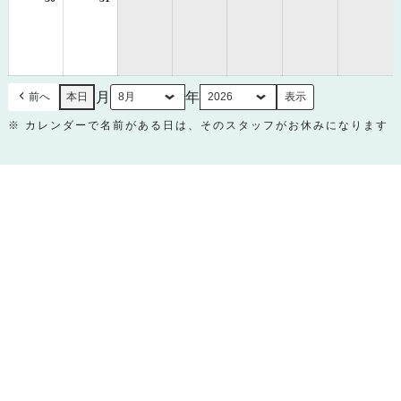
年
年
8
8
月
月
30
31
日
日
月
年
前へ
本日
※ カレンダーで名前がある日は、そのスタッフがお休みになります