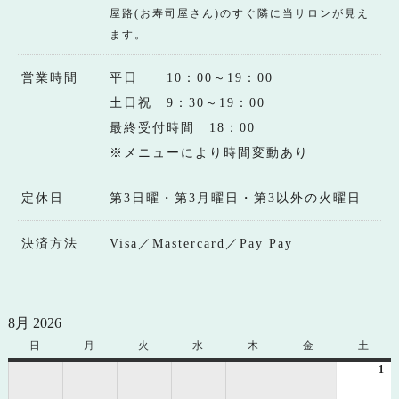
屋路(お寿司屋さん)のすぐ隣に当サロンが見え
ます。
営業時間
平日 10：00～19：00
土日祝 9：30～19：00
最終受付時間 18：00
※メニューにより時間変動あり
定休日
第3日曜・第3月曜日・第3以外の火曜日
決済方法
Visa／Mastercard／Pay Pay
8月 2026
日
日
月
月
火
火
水
水
木
木
金
金
土
土
曜
曜
曜
曜
曜
曜
曜
1
20
日
日
日
日
日
日
日
年