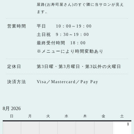
屋路(お寿司屋さん)のすぐ隣に当サロンが見え
ます。
営業時間
平日 10：00～19：00
土日祝 9：30～19：00
最終受付時間 18：00
※メニューにより時間変動あり
定休日
第3日曜・第3月曜日・第3以外の火曜日
決済方法
Visa／Mastercard／Pay Pay
8月 2026
日
日
月
月
火
火
水
水
木
木
金
金
土
土
曜
曜
曜
曜
曜
曜
曜
1
20
日
日
日
日
日
日
日
年