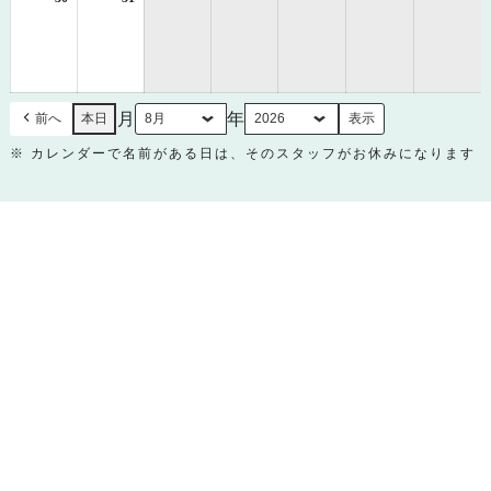
年
年
8
8
月
月
30
31
日
日
月
年
前へ
本日
※ カレンダーで名前がある日は、そのスタッフがお休みになります