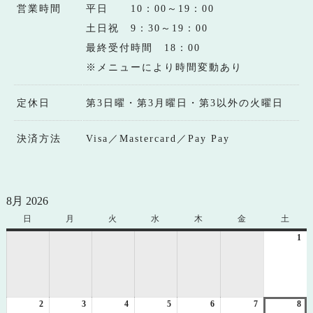
営業時間
平日 10：00～19：00
土日祝 9：30～19：00
最終受付時間 18：00
※メニューにより時間変動あり
定休日
第3日曜・第3月曜日・第3以外の火曜日
決済方法
Visa／Mastercard／Pay Pay
8月 2026
日
日
月
月
火
火
水
水
木
木
金
金
土
土
曜
曜
曜
曜
曜
曜
曜
1
20
日
日
日
日
日
日
日
年
8
月
1
2
2026
3
2026
4
2026
5
2026
6
2026
7
2026
8
日
20