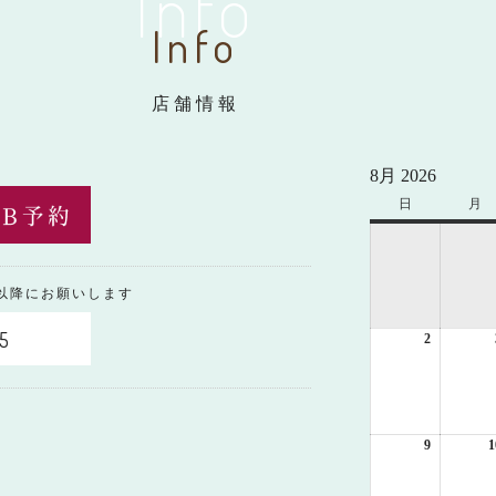
Info
Info
店舗情報
8月 2026
日
日
月
月
曜
曜
日
日
0以降にお願いします
5
2
2026
年
8
月
2
日
9
2026
1
年
8