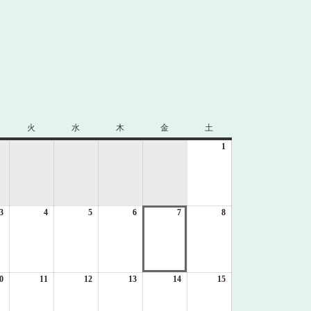
火
火
水
水
木
木
金
金
土
土
曜
曜
曜
曜
曜
1
2026
日
日
日
日
日
年
8
月
1
3
2026
4
2026
5
2026
6
2026
7
2026
8
日
2026
年
年
年
年
年
年
8
8
8
8
8
8
月
月
月
月
月
月
3
4
5
6
7
8
日
日
日
日
日
日
0
2026
11
2026
12
2026
13
2026
14
2026
15
2026
年
年
年
年
年
年
8
8
8
8
8
8