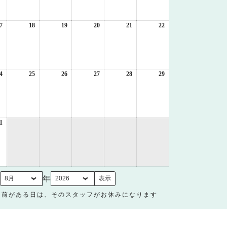
月
月
月
月
月
月
10
11
12
13
14
15
日
日
日
日
日
日
7
2026
18
2026
19
2026
20
2026
21
2026
22
2026
年
年
年
年
年
年
8
8
8
8
8
8
月
月
月
月
月
月
17
18
19
20
21
22
日
日
日
日
日
日
4
2026
25
2026
26
2026
27
2026
28
2026
29
2026
年
年
年
年
年
年
8
8
8
8
8
8
月
月
月
月
月
月
24
25
26
27
28
29
日
日
日
日
日
日
1
2026
年
8
月
31
日
月
年
名前がある日は、そのスタッフがお休みになります