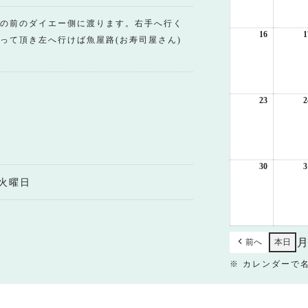
月
9
の前のダイエー側に渡ります。右手へ行く
日
16
2026
1
って頂き左へ行けば魚屋路(お寿司屋さん)
年
8
月
16
日
23
2026
2
年
8
月
23
日
30
2026
3
年
火曜日
8
月
30
日
前へ
本日
※ カレンダーで