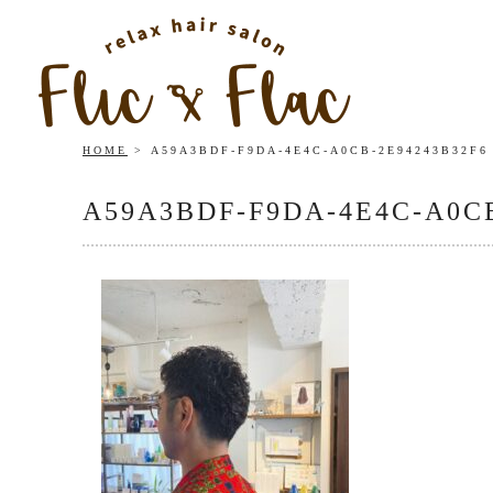
HOME
A59A3BDF-F9DA-4E4C-A0CB-2E94243B32F6
A59A3BDF-F9DA-4E4C-A0CB