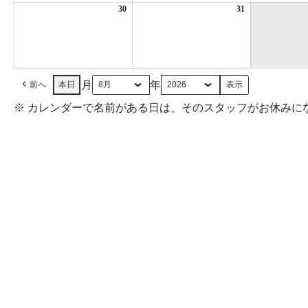
日
日
30
2026
31
2026
年
年
8
8
月
月
30
31
日
日
月
年
前へ
本日
※ カレンダーで名前がある日は、そのスタッフがお休みに