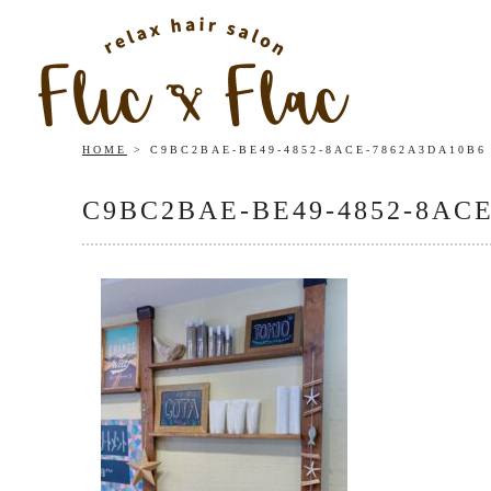
HOME
C9BC2BAE-BE49-4852-8ACE-7862A3DA10B6
C9BC2BAE-BE49-4852-8AC