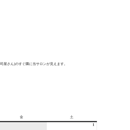
司屋さん)のすぐ隣に当サロンが見えます。
金
金
土
土
曜
曜
1
2026
日
日