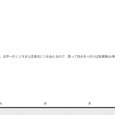
。右手へ行くと大きな交差点につきあたるので、渡って頂き左へ行けば魚屋路(お寿
火
火
水
水
木
木
曜
曜
曜
日
日
日