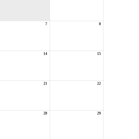
年
8
月
1
6
7
2026
8
日
2026
年
年
8
8
月
月
7
8
日
日
6
14
2026
15
2026
年
年
8
8
月
月
14
15
日
日
6
21
2026
22
2026
年
年
8
8
月
月
21
22
日
日
6
28
2026
29
2026
年
年
8
8
月
月
28
29