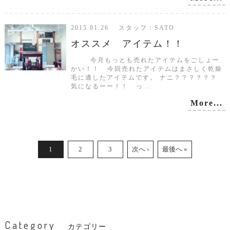
2015.01.26 スタッフ：SATO
オススメ アイテム！！
今月もっとも売れたアイテムをごしょー
かい！！ 今回売れたアイテムはまさしく乾燥
毛に適したアイテムです。 ナニ？？？？？？
気になるーー！！ っ...
More...
1
2
3
次へ ›
最後へ »
Category
カテゴリー