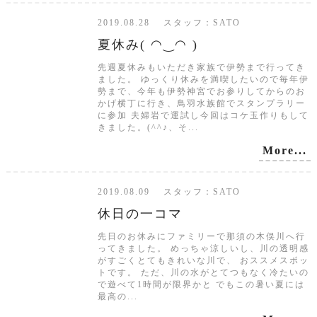
2019.08.28 スタッフ：SATO
夏休み( ◠‿◠ )
先週夏休みもいただき家族で伊勢まで行ってき
ました。 ゆっくり休みを満喫したいので毎年伊
勢まで、今年も伊勢神宮でお参りしてからのお
かげ横丁に行き、鳥羽水族館でスタンプラリー
に参加 夫婦岩で運試し今回はコケ玉作りもして
きました。(^^♪、そ...
More...
2019.08.09 スタッフ：SATO
休日の一コマ
先日のお休みにファミリーで那須の木俣川へ行
ってきました。 めっちゃ涼しいし、川の透明感
がすごくとてもきれいな川で、 おススメスポッ
トです。 ただ、川の水がとてつもなく冷たいの
で遊べて1時間が限界かと でもこの暑い夏には
最高の...