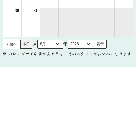
23
24
25
26
27
28
29
日
日
日
日
日
日
日
30
2026
31
2026
年
年
8
8
月
月
30
31
日
日
月
年
前へ
本日
※ カレンダーで名前がある日は、そのスタッフがお休みになります