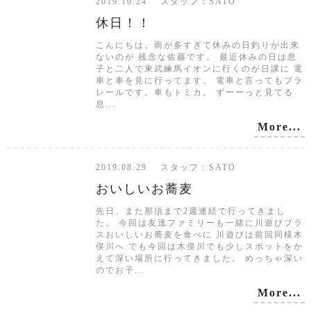
2019.10.24 スタッフ：SATO
休日！！
こんにちは。雨が多すぎて休みの日釣りが出来
ないのが 残念な佐藤です。 最近休みの日は息
子と二人で東武練馬イオンに行くのが日課に 電
車と車を見に行ってます。 電車と言ってもプラ
レールです。車もトミカ。 ずーーっと見てる
息...
More...
2019.08.29 スタッフ：SATO
おいしいお蕎麦
先日、また那須まで2週連続で行ってきまし
た。 今回は友達ファミリーも一緒に川遊びプラ
スおいしいお蕎麦を食べに 川遊びは前回同様木
俣川へ でも今回は木俣川でも少しスポットをか
えて深い場所に行ってきました。 めっちゃ深い
のでお子...
More...