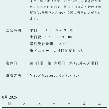
イエー側に渡ります。右手へ行くと大きな交差
点につきあたるので、渡って頂き左へ行けば魚
屋路(お寿司屋さん)のすぐ隣に当サロンが見え
ます。
営業時間
平日 10：00～19：00
土日祝 9：30～19：00
最終受付時間 18：00
※メニューにより時間変動あり
定休日
第3日曜・第3月曜日・第3以外の火曜日
決済方法
Visa／Mastercard／Pay Pay
8月 2026
日
日
月
月
火
火
水
水
木
木
金
金
土
土
曜
曜
曜
曜
曜
曜
曜