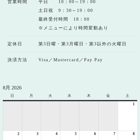
営業時間
平日 10：00～19：00
土日祝 9：30～19：00
最終受付時間 18：00
※メニューにより時間変動あり
定休日
第3日曜・第3月曜日・第3以外の火曜日
決済方法
Visa／Mastercard／Pay Pay
8月 2026
日
日
月
月
火
火
水
水
木
木
金
金
土
土
曜
曜
曜
曜
曜
曜
曜
1
20
日
日
日
日
日
日
日
年
8
月
1
2
2026
3
2026
4
2026
5
2026
6
2026
7
2026
8
日
20
年
年
年
年
年
年
年