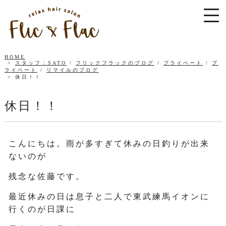
HOME
スタッフ：SATO
/
フリックフラックのブログ
/
プライベート
/
プ
ライベート
/
リマイルのブログ
休日！！
休日！！
こんにちは。雨が多すぎて休みの日釣りが出来
ないのが
残念な佐藤です。
最近休みの日は息子と二人で東武練馬イオンに
行くのが日課に