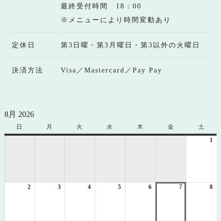
最終受付時間 18：00
※メニューにより時間変動あり
定休日
第3日曜・第3月曜日・第3以外の火曜日
決済方法
Visa／Mastercard／Pay Pay
8月 2026
日
日
月
月
火
火
水
水
木
木
金
金
土
土
曜
曜
曜
曜
曜
曜
曜
1
20
日
日
日
日
日
日
日
年
8
月
1
2
2026
3
2026
4
2026
5
2026
6
2026
7
2026
8
日
20
年
年
年
年
年
年
年
8
8
8
8
8
8
8
月
月
月
月
月
月
月