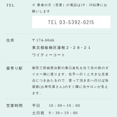
※ 業者の方（営業）の電話は19：30以降にお
TEL
願いします
TEL 03-5392-0215
住所
〒174-0046
東京都板橋区蓮根２−２８−２１
ワイティーコート
都営三田線西台駅の東口改札を出て目の前のダ
最寄り駅
イエー側に渡ります。右手へ行くと大きな交差
点につきあたるので、渡って頂き左へ行けば魚
屋路(お寿司屋さん)のすぐ隣に当サロンが見え
ます。
営業時間
平日 10：00～19：00
土日祝 9：30～19：00