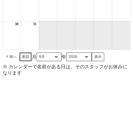
年
年
年
年
年
年
年
8
8
8
8
8
8
8
月
月
月
月
月
月
月
23
24
25
26
27
28
29
日
日
日
日
日
日
日
30
2026
31
2026
年
年
8
8
月
月
30
31
日
日
月
年
前へ
本日
※ カレンダーで名前がある日は、そのスタッフがお休みに
なります