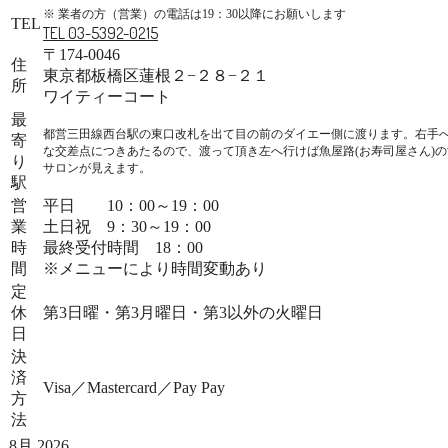
※ 業者の方（営業）の電話は19：30以降にお願いします
TEL
TEL 03-5392-0215
〒174-0046
住
東京都板橋区蓮根２−２８−２１
所
ワイティーコート
最
都営三田線西台駅の東口改札を出て目の前のダイエー側に渡ります。右手
寄
な交差点につきあたるので、渡って頂き左へ行けば魚屋路(お寿司屋さん)
り
サロンが見えます。
駅
営
平日 10：00～19：00
業
土日祝 9：30～19：00
時
最終受付時間 18：00
間
※メニューにより時間変動あり
定
休
第3日曜・第3月曜日・第3以外の火曜日
日
決
済
Visa／Mastercard／Pay Pay
方
法
8月 2026