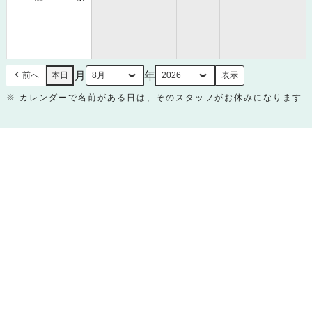
年
年
8
8
月
月
30
31
日
日
月
年
前へ
本日
※ カレンダーで名前がある日は、そのスタッフがお休みになります