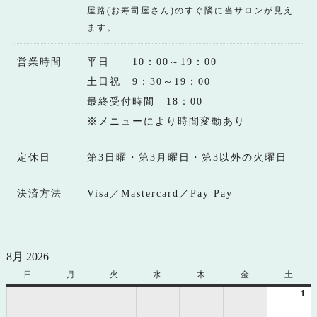
屋路(お寿司屋さん)のすぐ隣に当サロンが見え
ます。
営業時間
平日 10：00～19：00
土日祝 9：30～19：00
最終受付時間 18：00
※メニューにより時間変動あり
定休日
第3日曜・第3月曜日・第3以外の火曜日
決済方法
Visa／Mastercard／Pay Pay
8月 2026
日
日
月
月
火
火
水
水
木
木
金
金
土
土
曜
曜
曜
曜
曜
曜
曜
1
20
日
日
日
日
日
日
日
年