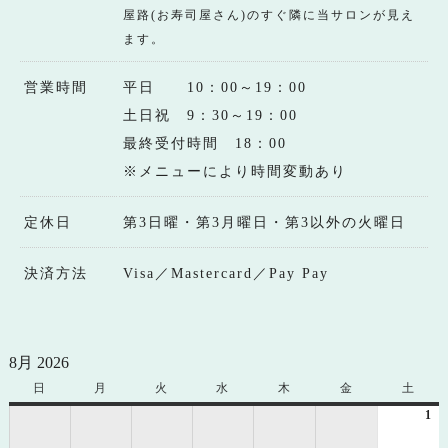
屋路(お寿司屋さん)のすぐ隣に当サロンが見え
ます。
営業時間
平日 10：00～19：00
土日祝 9：30～19：00
最終受付時間 18：00
※メニューにより時間変動あり
定休日
第3日曜・第3月曜日・第3以外の火曜日
決済方法
Visa／Mastercard／Pay Pay
8月 2026
日
日
月
月
火
火
水
水
木
木
金
金
土
土
曜
曜
曜
曜
曜
曜
曜
1
20
日
日
日
日
日
日
日
年