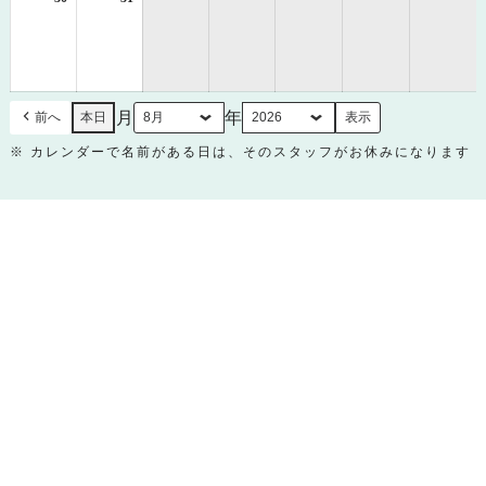
年
年
8
8
月
月
30
31
日
日
月
年
前へ
本日
※ カレンダーで名前がある日は、そのスタッフがお休みになります