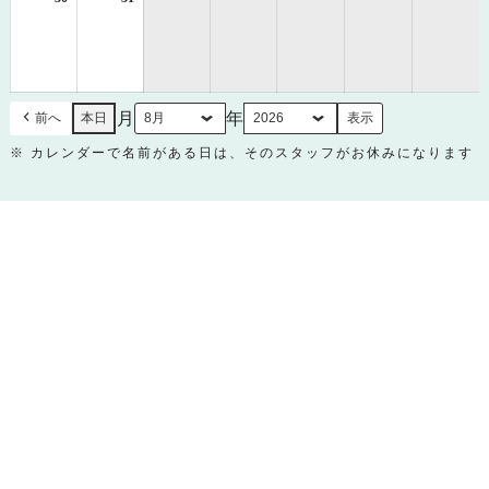
年
年
8
8
月
月
30
31
日
日
月
年
前へ
本日
※ カレンダーで名前がある日は、そのスタッフがお休みになります