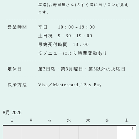
屋路(お寿司屋さん)のすぐ隣に当サロンが見え
ます。
営業時間
平日 10：00～19：00
土日祝 9：30～19：00
最終受付時間 18：00
※メニューにより時間変動あり
定休日
第3日曜・第3月曜日・第3以外の火曜日
決済方法
Visa／Mastercard／Pay Pay
8月 2026
日
日
月
月
火
火
水
水
木
木
金
金
土
土
曜
曜
曜
曜
曜
曜
曜
1
20
日
日
日
日
日
日
日
年