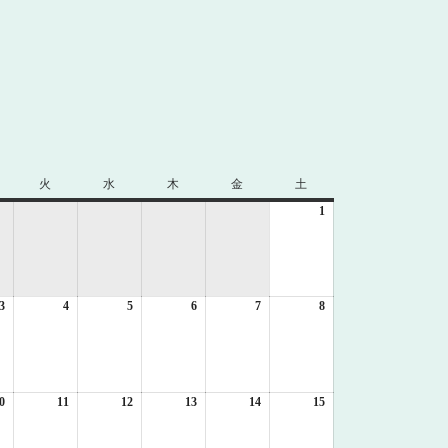
火
火
水
水
木
木
金
金
土
土
曜
曜
曜
曜
曜
1
2026
日
日
日
日
日
年
8
月
1
3
2026
4
2026
5
2026
6
2026
7
2026
8
日
2026
年
年
年
年
年
年
8
8
8
8
8
8
月
月
月
月
月
月
3
4
5
6
7
8
日
日
日
日
日
日
0
2026
11
2026
12
2026
13
2026
14
2026
15
2026
年
年
年
年
年
年
8
8
8
8
8
8