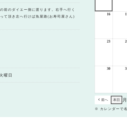
月
9
の前のダイエー側に渡ります。右手へ行く
日
16
2026
1
って頂き左へ行けば魚屋路(お寿司屋さん)
年
8
月
16
日
23
2026
2
年
8
月
23
日
30
2026
3
年
火曜日
8
月
30
日
前へ
本日
※ カレンダーで