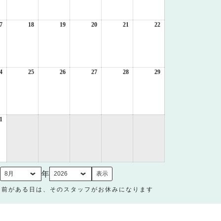
月
月
月
月
月
月
10
11
12
13
14
15
日
日
日
日
日
日
7
2026
18
2026
19
2026
20
2026
21
2026
22
2026
年
年
年
年
年
年
8
8
8
8
8
8
月
月
月
月
月
月
17
18
19
20
21
22
日
日
日
日
日
日
4
2026
25
2026
26
2026
27
2026
28
2026
29
2026
年
年
年
年
年
年
8
8
8
8
8
8
月
月
月
月
月
月
24
25
26
27
28
29
日
日
日
日
日
日
1
2026
年
8
月
31
日
月
年
名前がある日は、そのスタッフがお休みになります