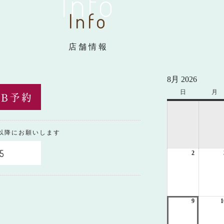
Info
Info
店舗情報
8月 2026
日
日
月
月
曜
曜
日
日
0以降にお願いします
5
2
2026
年
8
月
2
日
9
2026
1
年
8