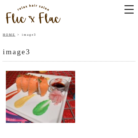
HOME
image3
image3