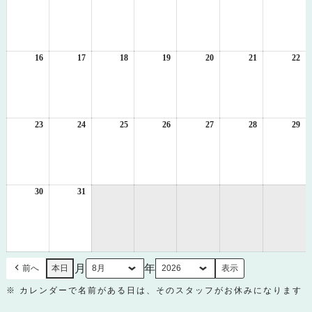
年
年
年
年
年
年
年
8
8
8
8
8
8
8
月
月
月
月
月
月
月
9
10
11
12
13
14
15
日
日
日
日
日
日
日
16
2026
17
2026
18
2026
19
2026
20
2026
21
2026
22
20
年
年
年
年
年
年
年
8
8
8
8
8
8
8
月
月
月
月
月
月
月
16
17
18
19
20
21
22
日
日
日
日
日
日
日
23
2026
24
2026
25
2026
26
2026
27
2026
28
2026
29
20
年
年
年
年
年
年
年
8
8
8
8
8
8
8
月
月
月
月
月
月
月
23
24
25
26
27
28
29
日
日
日
日
日
日
日
30
2026
31
2026
年
年
8
8
月
月
30
31
日
日
月
年
前へ
本日
※ カレンダーで名前がある日は、そのスタッフがお休みになります