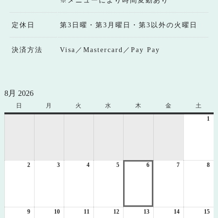
※メニューにより時間変動あり
定休日
第3日曜・第3月曜日・第3以外の火曜日
決済方法
Visa／Mastercard／Pay Pay
8月 2026
日
日
月
月
火
火
水
水
木
木
金
金
土
土
曜
曜
曜
曜
曜
曜
曜
1
20
日
日
日
日
日
日
日
年
8
月
1
2
2026
3
2026
4
2026
5
2026
6
2026
7
2026
8
日
20
年
年
年
年
年
年
年
8
8
8
8
8
8
8
月
月
月
月
月
月
月
2
3
4
5
6
7
8
日
日
日
日
日
日
日
9
2026
10
2026
11
2026
12
2026
13
2026
14
2026
15
20