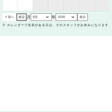
月
月
30
31
日
日
月
年
前へ
本日
※ カレンダーで名前がある日は、そのスタッフがお休みになります