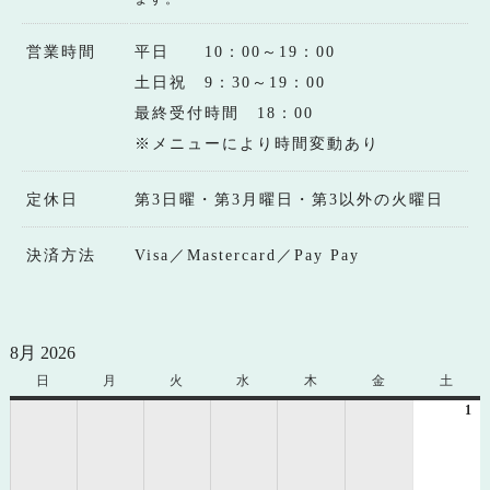
営業時間
平日 10：00～19：00
土日祝 9：30～19：00
最終受付時間 18：00
※メニューにより時間変動あり
定休日
第3日曜・第3月曜日・第3以外の火曜日
決済方法
Visa／Mastercard／Pay Pay
8月 2026
日
日
月
月
火
火
水
水
木
木
金
金
土
土
曜
曜
曜
曜
曜
曜
曜
1
20
日
日
日
日
日
日
日
年
8
月