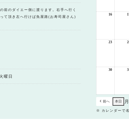
月
9
の前のダイエー側に渡ります。右手へ行く
日
16
2026
1
って頂き左へ行けば魚屋路(お寿司屋さん)
年
8
月
16
日
23
2026
2
年
8
月
23
日
30
2026
3
年
火曜日
8
月
30
日
前へ
本日
※ カレンダーで