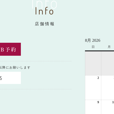
Info
Info
店舗情報
8月 2026
日
日
月
月
曜
曜
日
日
0以降にお願いします
5
2
2026
年
8
月
2
日
9
2026
1
年
8