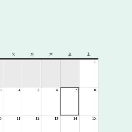
火
火
水
水
木
木
金
金
土
土
曜
曜
曜
曜
曜
1
2026
日
日
日
日
日
年
8
月
1
3
2026
4
2026
5
2026
6
2026
7
2026
8
日
2026
年
年
年
年
年
年
8
8
8
8
8
8
月
月
月
月
月
月
3
4
5
6
7
8
日
日
日
日
日
日
0
2026
11
2026
12
2026
13
2026
14
2026
15
2026
年
年
年
年
年
年
8
8
8
8
8
8