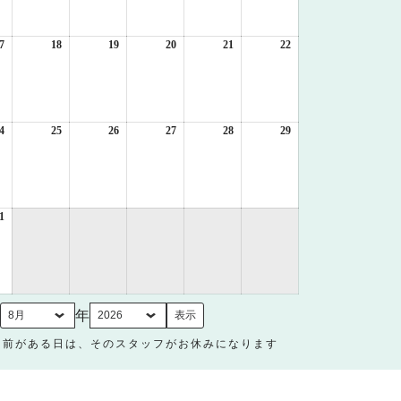
月
月
月
月
月
月
10
11
12
13
14
15
日
日
日
日
日
日
7
2026
18
2026
19
2026
20
2026
21
2026
22
2026
年
年
年
年
年
年
8
8
8
8
8
8
月
月
月
月
月
月
17
18
19
20
21
22
日
日
日
日
日
日
4
2026
25
2026
26
2026
27
2026
28
2026
29
2026
年
年
年
年
年
年
8
8
8
8
8
8
月
月
月
月
月
月
24
25
26
27
28
29
日
日
日
日
日
日
1
2026
年
8
月
31
日
月
年
名前がある日は、そのスタッフがお休みになります