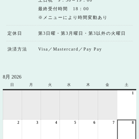
土日祝 9：30～19：00
最終受付時間 18：00
※メニューにより時間変動あり
定休日
第3日曜・第3月曜日・第3以外の火曜日
決済方法
Visa／Mastercard／Pay Pay
8月 2026
日
日
月
月
火
火
水
水
木
木
金
金
土
土
曜
曜
曜
曜
曜
曜
曜
1
20
日
日
日
日
日
日
日
年
8
月
1
2
2026
3
2026
4
2026
5
2026
6
2026
7
2026
8
日
20
年
年
年
年
年
年
年
8
8
8
8
8
8
8