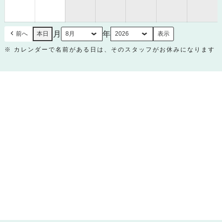
月
月
30
31
日
日
月
年
前へ
本日
※ カレンダーで名前がある日は、そのスタッフがお休みになります