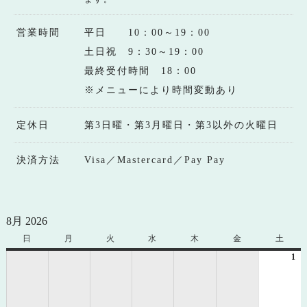
営業時間
平日 10：00～19：00
土日祝 9：30～19：00
最終受付時間 18：00
※メニューにより時間変動あり
定休日
第3日曜・第3月曜日・第3以外の火曜日
決済方法
Visa／Mastercard／Pay Pay
8月 2026
日
日
月
月
火
火
水
水
木
木
金
金
土
土
曜
曜
曜
曜
曜
曜
曜
1
20
日
日
日
日
日
日
日
年
8
月