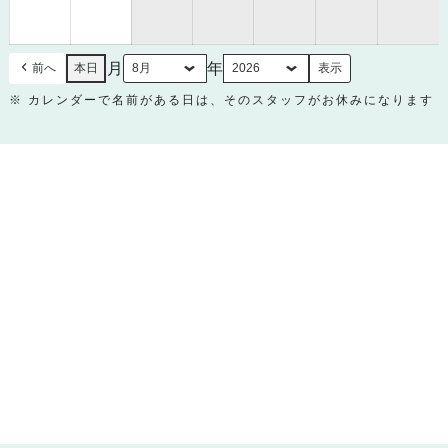
月
月
30
31
日
日
月
年
前へ
本日
※ カレンダーで名前がある日は、そのスタッフがお休みになります