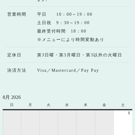
営業時間
平日 10：00～19：00
土日祝 9：30～19：00
最終受付時間 18：00
※メニューにより時間変動あり
定休日
第3日曜・第3月曜日・第3以外の火曜日
決済方法
Visa／Mastercard／Pay Pay
8月 2026
日
日
月
月
火
火
水
水
木
木
金
金
土
土
曜
曜
曜
曜
曜
曜
曜
1
20
日
日
日
日
日
日
日
年
8
月