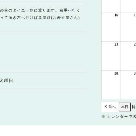
月
9
の前のダイエー側に渡ります。右手へ行く
日
16
2026
1
って頂き左へ行けば魚屋路(お寿司屋さん)
年
8
月
16
日
23
2026
2
年
8
月
23
日
30
2026
3
年
火曜日
8
月
30
日
前へ
本日
※ カレンダーで