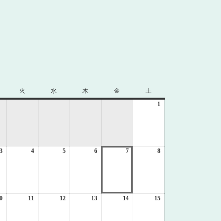
火
火
水
水
木
木
金
金
土
土
曜
曜
曜
曜
曜
1
2026
日
日
日
日
日
年
8
月
1
3
2026
4
2026
5
2026
6
2026
7
2026
8
日
2026
年
年
年
年
年
年
8
8
8
8
8
8
月
月
月
月
月
月
3
4
5
6
7
8
日
日
日
日
日
日
0
2026
11
2026
12
2026
13
2026
14
2026
15
2026
年
年
年
年
年
年
8
8
8
8
8
8