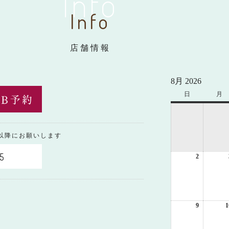
Info
Info
店舗情報
8月 2026
日
日
月
月
曜
曜
日
日
0以降にお願いします
5
2
2026
年
8
月
2
日
9
2026
1
年
8