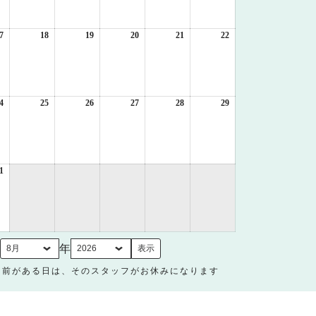
月
月
月
月
月
月
10
11
12
13
14
15
日
日
日
日
日
日
7
2026
18
2026
19
2026
20
2026
21
2026
22
2026
年
年
年
年
年
年
8
8
8
8
8
8
月
月
月
月
月
月
17
18
19
20
21
22
日
日
日
日
日
日
4
2026
25
2026
26
2026
27
2026
28
2026
29
2026
年
年
年
年
年
年
8
8
8
8
8
8
月
月
月
月
月
月
24
25
26
27
28
29
日
日
日
日
日
日
1
2026
年
8
月
31
日
月
年
名前がある日は、そのスタッフがお休みになります