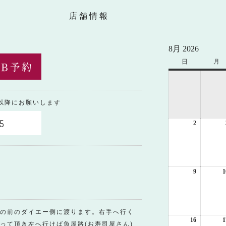
店舗情報
8月 2026
日
日
月
月
曜
曜
日
日
0以降にお願いします
5
2
2026
年
8
月
2
日
9
2026
1
年
8
月
9
の前のダイエー側に渡ります。右手へ行く
日
16
2026
1
って頂き左へ行けば魚屋路(お寿司屋さん)