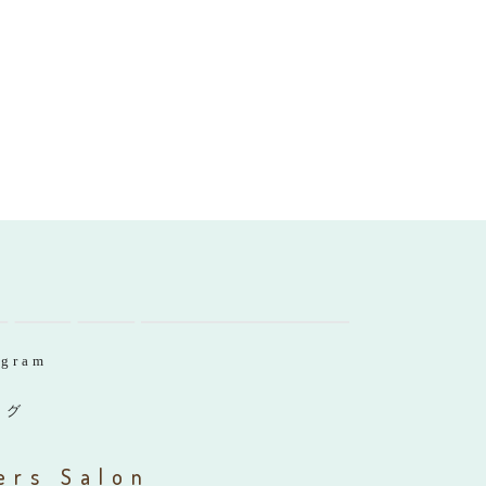
agram
ログ
ers Salon