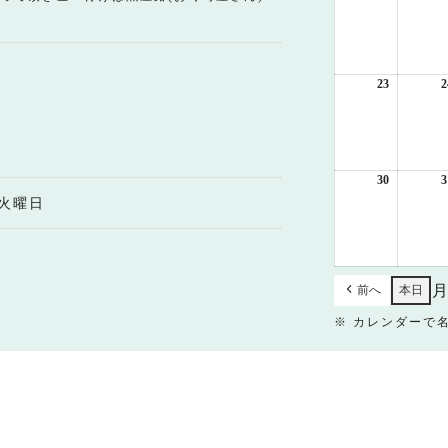
年
8
月
16
日
23
2026
2
年
8
月
23
日
30
2026
3
年
火曜日
8
月
30
日
前へ
本日
※ カレンダーで