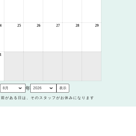
年
年
年
年
年
年
8
8
8
8
8
8
月
月
月
月
月
月
17
18
19
20
21
22
日
日
日
日
日
日
4
2026
25
2026
26
2026
27
2026
28
2026
29
2026
年
年
年
年
年
年
8
8
8
8
8
8
月
月
月
月
月
月
24
25
26
27
28
29
日
日
日
日
日
日
1
2026
年
8
月
31
日
月
年
名前がある日は、そのスタッフがお休みになります