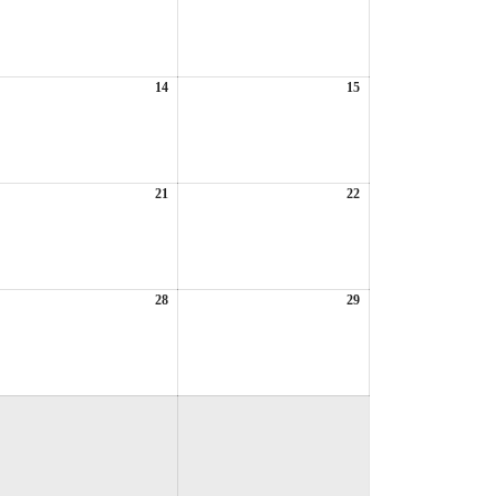
年
年
8
8
月
月
7
8
日
日
6
14
2026
15
2026
年
年
8
8
月
月
14
15
日
日
6
21
2026
22
2026
年
年
8
8
月
月
21
22
日
日
6
28
2026
29
2026
年
年
8
8
月
月
28
29
日
日