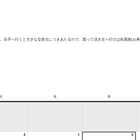
。右手へ行くと大きな交差点につきあたるので、渡って頂き左へ行けば魚屋路(お寿
火
火
水
水
木
木
曜
曜
曜
日
日
日
4
2026
5
2026
6
202