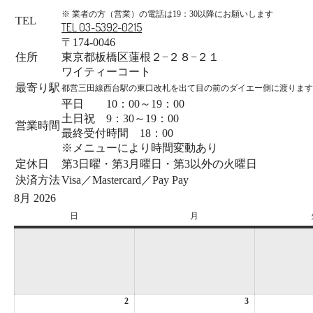
※ 業者の方（営業）の電話は19：30以降にお願いします
TEL
TEL 03-5392-0215
〒174-0046
住所
東京都板橋区蓮根２−２８−２１
ワイティーコート
最寄り駅
都営三田線西台駅の東口改札を出て目の前のダイエー側に渡ります
平日 10：00～19：00
土日祝 9：30～19：00
営業時間
最終受付時間 18：00
※メニューにより時間変動あり
定休日
第3日曜・第3月曜日・第3以外の火曜日
決済方法
Visa／Mastercard／Pay Pay
8月 2026
日
日
月
月
曜
曜
日
日
2
2026
3
2026