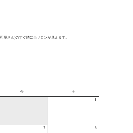
司屋さん)のすぐ隣に当サロンが見えます。
金
金
土
土
曜
曜
1
2026
日
日
年
8
月
1
6
7
2026
8
日
2026