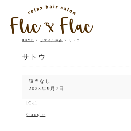
HOME
リマイル休み
サトウ
サトウ
サ
該当なし
ト
2023年9月7日
ウ
iCal
Google