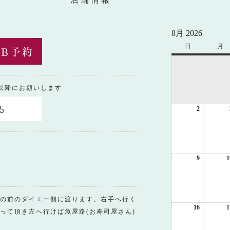
8月 2026
日
日
月
月
曜
曜
日
日
0以降にお願いします
5
2
2026
年
8
月
2
日
9
2026
1
年
8
月
9
の前のダイエー側に渡ります。右手へ行く
日
16
2026
1
って頂き左へ行けば魚屋路(お寿司屋さん)
年
8