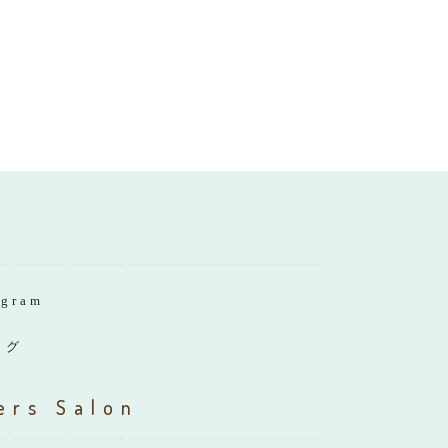
agram
ログ
ers Salon