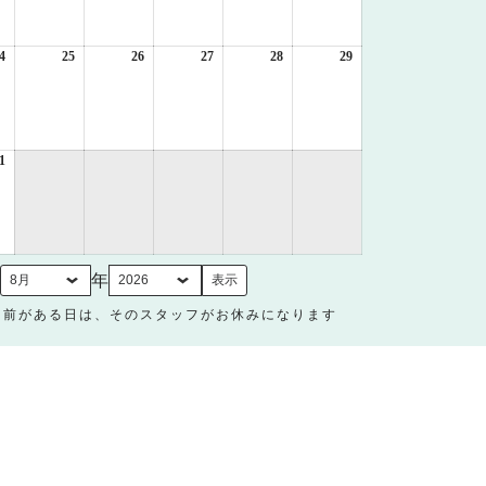
月
月
月
月
月
月
17
18
19
20
21
22
日
日
日
日
日
日
4
2026
25
2026
26
2026
27
2026
28
2026
29
2026
年
年
年
年
年
年
8
8
8
8
8
8
月
月
月
月
月
月
24
25
26
27
28
29
日
日
日
日
日
日
1
2026
年
8
月
31
日
月
年
名前がある日は、そのスタッフがお休みになります