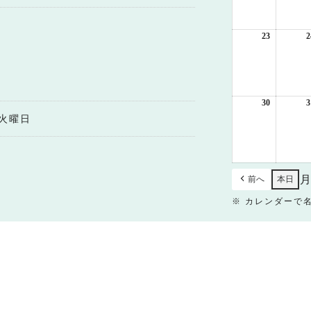
月
16
日
23
2026
2
年
8
月
23
日
30
2026
3
年
火曜日
8
月
30
日
前へ
本日
※ カレンダーで