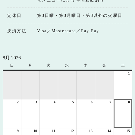
※メニューにより時間変動あり
定休日
第3日曜・第3月曜日・第3以外の火曜日
決済方法
Visa／Mastercard／Pay Pay
8月 2026
日
日
月
月
火
火
水
水
木
木
金
金
土
土
曜
曜
曜
曜
曜
曜
曜
1
20
日
日
日
日
日
日
日
年
8
月
1
2
2026
3
2026
4
2026
5
2026
6
2026
7
2026
8
日
20
年
年
年
年
年
年
年
8
8
8
8
8
8
8
月
月
月
月
月
月
月
2
3
4
5
6
7
8
日
日
日
日
日
日
日
9
2026
10
2026
11
2026
12
2026
13
2026
14
2026
15
20