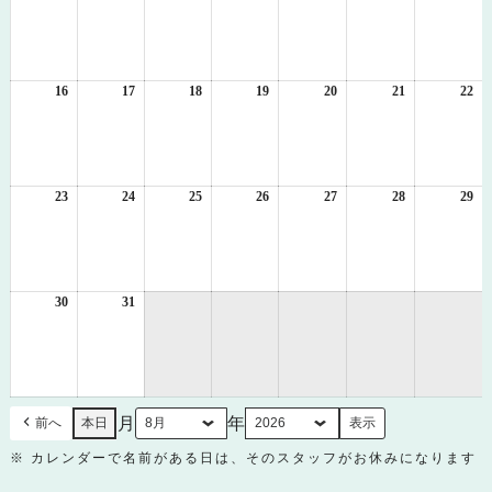
年
年
年
年
年
年
年
8
8
8
8
8
8
8
月
月
月
月
月
月
月
9
10
11
12
13
14
15
日
日
日
日
日
日
日
16
2026
17
2026
18
2026
19
2026
20
2026
21
2026
22
20
年
年
年
年
年
年
年
8
8
8
8
8
8
8
月
月
月
月
月
月
月
16
17
18
19
20
21
22
日
日
日
日
日
日
日
23
2026
24
2026
25
2026
26
2026
27
2026
28
2026
29
20
年
年
年
年
年
年
年
8
8
8
8
8
8
8
月
月
月
月
月
月
月
23
24
25
26
27
28
29
日
日
日
日
日
日
日
30
2026
31
2026
年
年
8
8
月
月
30
31
日
日
月
年
前へ
本日
※ カレンダーで名前がある日は、そのスタッフがお休みになります