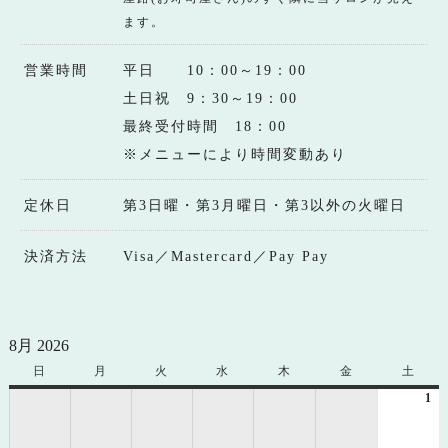
ます。
営業時間
平日 10：00～19：00
土日祝 9：30～19：00
最終受付時間 18：00
※メニューにより時間変動あり
定休日
第3日曜・第3月曜日・第3以外の火曜日
決済方法
Visa／Mastercard／Pay Pay
8月 2026
日
日
月
月
火
火
水
水
木
木
金
金
土
土
曜
曜
曜
曜
曜
曜
曜
1
20
日
日
日
日
日
日
日
年
8