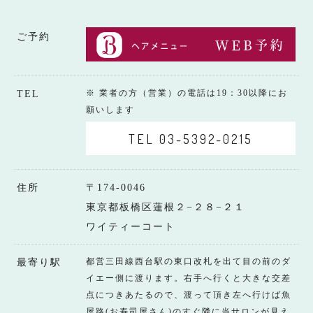
ご予約
※ 業者の方（営業）の電話は19：30以降にお
TEL
願いします
TEL 03-5392-0215
住所
〒174-0046
東京都板橋区蓮根２−２８−２１
ワイティーコート
都営三田線西台駅の東口改札を出て目の前のダ
最寄り駅
イエー側に渡ります。右手へ行くと大きな交差
点につきあたるので、渡って頂き左へ行けば魚
屋路(お寿司屋さん)のすぐ隣に当サロンが見え