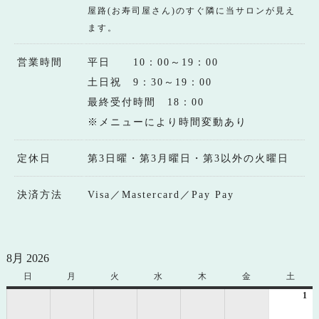
屋路(お寿司屋さん)のすぐ隣に当サロンが見え
ます。
営業時間
平日 10：00～19：00
土日祝 9：30～19：00
最終受付時間 18：00
※メニューにより時間変動あり
定休日
第3日曜・第3月曜日・第3以外の火曜日
決済方法
Visa／Mastercard／Pay Pay
8月 2026
日
日
月
月
火
火
水
水
木
木
金
金
土
土
曜
曜
曜
曜
曜
曜
曜
1
20
日
日
日
日
日
日
日
年