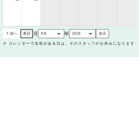
年
年
8
8
月
月
30
31
日
日
月
年
前へ
本日
※ カレンダーで名前がある日は、そのスタッフがお休みになります