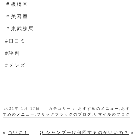
＃板橋区
＃美容室
＃東武練馬
#口コミ
#評判
#メンズ
2021年 1月 17日 ｜ カテゴリー：
おすすめのメニュー
,
おす
すめのメニュー
,
フリックフラックのブログ
,
リマイルのブログ
«
ついに！
Q.シャンプーは何回するのがいいの？
»